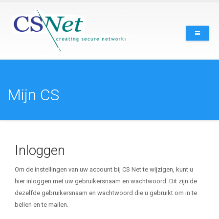
Overslaan
en
naar
de
inhoud
gaan
Mijn CS
Inloggen
Om de instellingen van uw account bij CS Net te wijzigen, kunt u
hier inloggen met uw gebruikersnaam en wachtwoord. Dit zijn de
dezelfde gebruikersnaam en wachtwoord die u gebruikt om in te
bellen en te mailen.